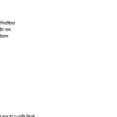
 निराश्रित
 और नाम
विवरण
ो दाल ₹10 प्रति किलो