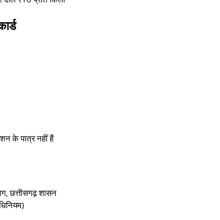
ार्ड
न के पात्र नहीं हैं
भाग, छत्तीसगढ़ शासन​
 अधिनियम)​