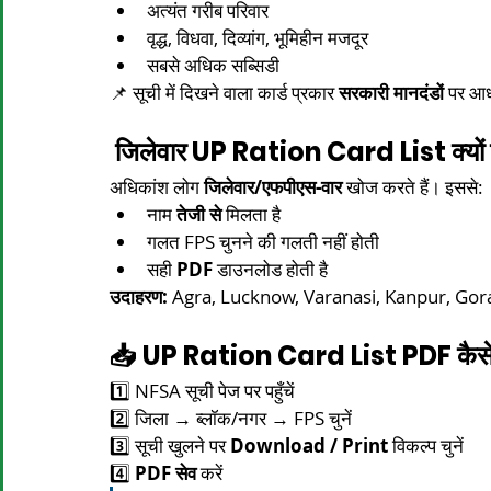
अत्यंत गरीब परिवार
वृद्ध, विधवा, दिव्यांग, भूमिहीन मजदूर
सबसे अधिक सब्सिडी
📌 सूची में दिखने वाला कार्ड प्रकार 
सरकारी मानदंडों
 पर आध
 जिलेवार UP Ration Card List क्यों ज
अधिकांश लोग 
जिलेवार/एफपीएस-वार
 खोज करते हैं। इससे:
नाम 
तेजी से
 मिलता है
गलत FPS चुनने की गलती नहीं होती
सही 
PDF
 डाउनलोड होती है
उदाहरण:
 Agra, Lucknow, Varanasi, Kanpur, Gorakh
📥 UP Ration Card List PDF कैसे 
1️⃣ NFSA सूची पेज पर पहुँचें
2️⃣ जिला → ब्लॉक/नगर → FPS चुनें
3️⃣ सूची खुलने पर 
Download / Print
 विकल्प चुनें
4️⃣ 
PDF सेव
 करें