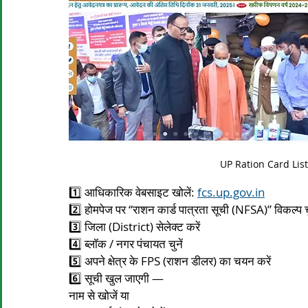
UP Ration Card List 2
1️⃣ आधिकारिक वेबसाइट खोलें: 
fcs.up.gov.in
2️⃣ होमपेज पर “राशन कार्ड पात्रता सूची (NFSA)” विकल्प चु
3️⃣ जिला (District) सेलेक्ट करें
4️⃣ ब्लॉक / नगर पंचायत चुनें
5️⃣ अपने क्षेत्र के FPS (राशन डीलर) का चयन करें
6️⃣ सूची खुल जाएगी —
नाम से खोजें या