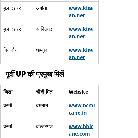
बुलन्दशहर
अगौता
www.kisa
an.net
 ​
बुलन्दशहर
साबितगढ
www.kisa
an.net
 ​
बिजनौर
धामपुर
www.kisa
an.net
 ​
पूर्वी UP की प्रमुख मिलें
जिला
चीनी मिल
Website
बस्ती
बभनान
www.bcml
cane.in
 ​
बस्ती
वाल्टरगंज
www.bhlc
ane.com
 ​