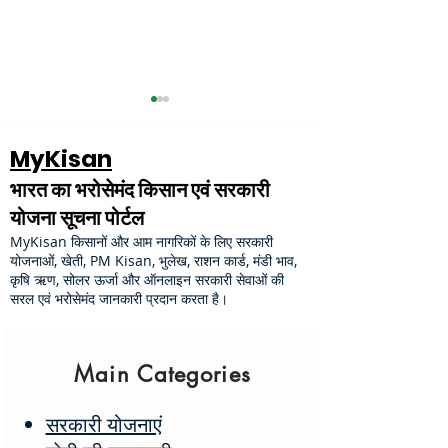
MyKisan
भारत का भरोसेमंद किसान एवं सरकारी
योजना सूचना पोर्टल
MyKisan किसानों और आम नागरिकों के लिए सरकारी
PM Kisan का ₹2000 नहीं
Aadhaar Car
योजनाओं, खेती, PM Kisan, भुलेख, राशन कार्ड, मंडी भाव,
कृषि ऋण, सोलर ऊर्जा और ऑनलाइन सरकारी सेवाओं की
आया? SMS नहीं मिला?
Correction On
सरल एवं भरोसेमंद जानकारी प्रदान करता है।
Amount Not Credited
2026: मोबाइल से 
होने पर क्या करें
कैसे करें
Main Categories
सरकारी योजनाएं