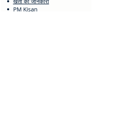
खेती की जानकारी
PM Kisan
भुलेख एवं भूमि रिकॉर्ड
राशन कार्ड
मंडी भाव
कृषि ऋण
सोलर ऊर्जा
ऑनलाइन सेवाएं
🔗 महत्वपूर्ण लिंक
Home
About Us
Blog