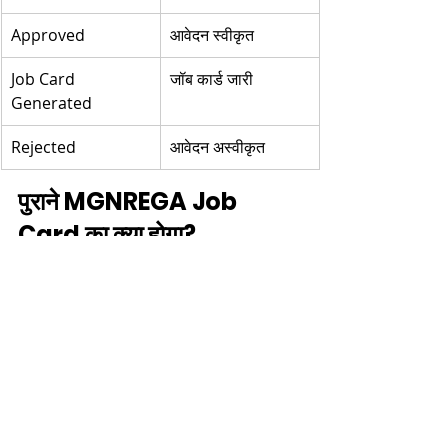
Approved
आवेदन स्वीकृत
Job Card 
जॉब कार्ड जारी
Generated
Rejected
आवेदन अस्वीकृत
पुराने MGNREGA Job 
Card का क्या होगा?
नई 
VB-G RAM G
 योजना लागू होने के बाद 
सबसे अधिक पूछा जाने वाला प्रश्न यही है कि 
क्या 
पुराने MGNREGA (मनरेगा) जॉब कार्ड अब भी 
मान्य रहेंगे?
इस संबंध में सरकार ने स्पष्ट किया है कि लाभार्थियों 
को किसी प्रकार की असुविधा न हो, इसलिए 
संक्रमण (Transition) प्रक्रिया चरणबद्ध तरीके 
से लागू की जा रही है।