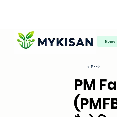
Home
< Back
PM Fa
(PMFBY)