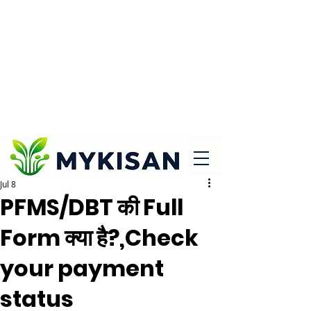
Jul 8
PFMS/DBT की Full
Form क्या है?,Check
your payment
status